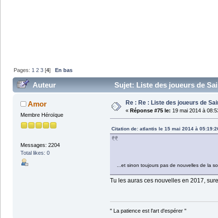
Pages:
1
2
3
[
4
]
En bas
Auteur
Sujet: Liste des joueurs de Sai
Re : Re : Liste des joueurs de Sai
Amor
«
Réponse #75 le:
19 mai 2014 à 08:5
Membre Héroïque
Citation de: atlantis le 15 mai 2014 à 05:19:2
Messages: 2204
Total likes: 0
...et sinon toujours pas de nouvelles de la s
Tu les auras ces nouvelles en 2017, sure
" La patience est l'art d'espérer "