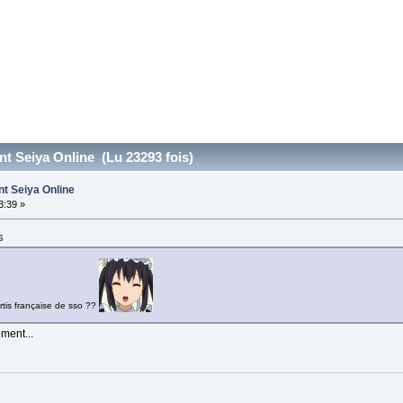
nt Seiya Online (Lu 23293 fois)
nt Seiya Online
3:39 »
6
ortis française de sso ??
ment...