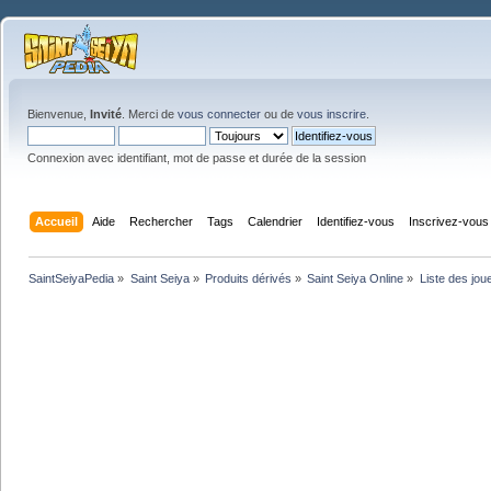
Bienvenue,
Invité
. Merci de
vous connecter
ou de
vous inscrire
.
Connexion avec identifiant, mot de passe et durée de la session
Accueil
Aide
Rechercher
Tags
Calendrier
Identifiez-vous
Inscrivez-vous
SaintSeiyaPedia
»
Saint Seiya
»
Produits dérivés
»
Saint Seiya Online
»
Liste des jou