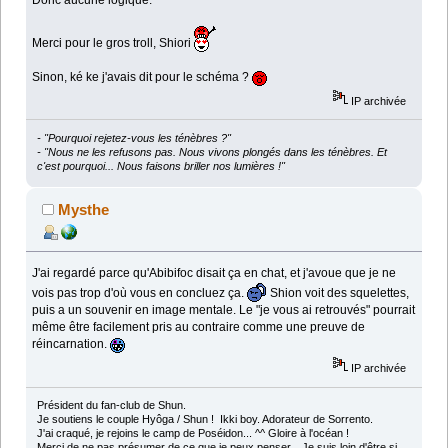
Merci pour le gros troll, Shiori
Sinon, ké ke j'avais dit pour le schéma ?
IP archivée
- "Pourquoi rejetez-vous les ténèbres ?"
- "Nous ne les refusons pas. Nous vivons plongés dans les ténèbres. Et
c'est pourquoi... Nous faisons briller nos lumières !"
Mysthe
J'ai regardé parce qu'Abibifoc disait ça en chat, et j'avoue que je ne
vois pas trop d'où vous en concluez ça.
Shion voit des squelettes,
puis a un souvenir en image mentale. Le "je vous ai retrouvés" pourrait
même être facilement pris au contraire comme une preuve de
réincarnation.
IP archivée
Président du fan-club de Shun.
Je soutiens le couple Hyôga / Shun ! Ikki boy. Adorateur de Sorrento.
J'ai craqué, je rejoins le camp de Poséidon... ^^ Gloire à l'océan !
Merci de ne pas présumer de ce que je peux penser... Je suis loin d'être si