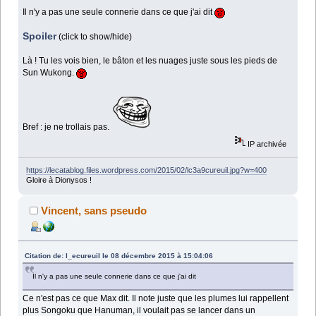
Il n'y a pas une seule connerie dans ce que j'ai dit
Spoiler
(click to show/hide)
Là ! Tu les vois bien, le bâton et les nuages juste sous les pieds de
Sun Wukong.
Bref : je ne trollais pas.
IP archivée
https://lecatablog.files.wordpress.com/2015/02/lc3a9cureuil.jpg?w=400
Gloire à Dionysos !
Vincent, sans pseudo
Citation de: l_ecureuil le 08 décembre 2015 à 15:04:06
Il n'y a pas une seule connerie dans ce que j'ai dit
Ce n'est pas ce que Max dit. Il note juste que les plumes lui rappellent
plus Songoku que Hanuman, il voulait pas se lancer dans un