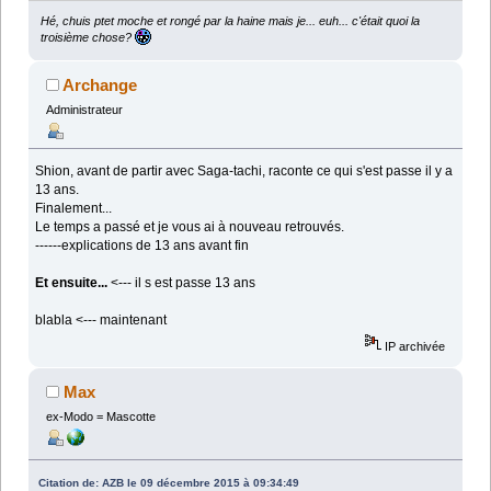
Hé, chuis ptet moche et rongé par la haine mais je... euh... c'était quoi la
troisième chose?
Archange
Administrateur
Shion, avant de partir avec Saga-tachi, raconte ce qui s'est passe il y a
13 ans.
Finalement...
Le temps a passé et je vous ai à nouveau retrouvés.
------explications de 13 ans avant fin
Et ensuite...
<--- il s est passe 13 ans
blabla <--- maintenant
IP archivée
Max
ex-Modo = Mascotte
Citation de: AZB le 09 décembre 2015 à 09:34:49