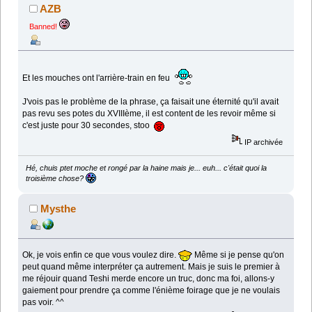
AZB
Banned!
Et les mouches ont l'arrière-train en feu
J'vois pas le problème de la phrase, ça faisait une éternité qu'il avait
pas revu ses potes du XVIIIème, il est content de les revoir même si
c'est juste pour 30 secondes, stoo
IP archivée
Hé, chuis ptet moche et rongé par la haine mais je... euh... c'était quoi la
troisième chose?
Mysthe
Ok, je vois enfin ce que vous voulez dire.
Même si je pense qu'on
peut quand même interpréter ça autrement. Mais je suis le premier à
me réjouir quand Teshi merde encore un truc, donc ma foi, allons-y
gaiement pour prendre ça comme l'énième foirage que je ne voulais
pas voir. ^^