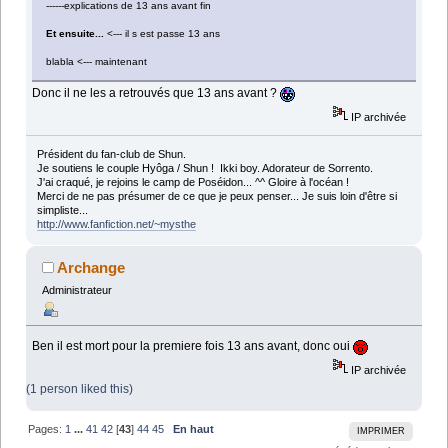
------explications de 13 ans avant fin
Et ensuite...
<--- il s est passe 13 ans
blabla <--- maintenant
Donc il ne les a retrouvés que 13 ans avant ?
IP archivée
Président du fan-club de Shun.
Je soutiens le couple Hyôga / Shun ! Ikki boy. Adorateur de Sorrento.
J'ai craqué, je rejoins le camp de Poséidon... ^^ Gloire à l'océan !
Merci de ne pas présumer de ce que je peux penser... Je suis loin d'être si
simpliste...
http://www.fanfiction.net/~mysthe
Archange
Administrateur
Ben il est mort pour la premiere fois 13 ans avant, donc oui
IP archivée
(1 person liked this)
Pages:
1
...
41
42
[
43
]
44
45
En haut
IMPRIMER