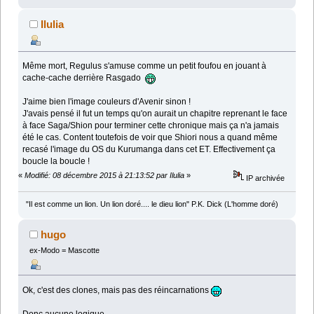
Ilulia
Même mort, Regulus s'amuse comme un petit foufou en jouant à
cache-cache derrière Rasgado
J'aime bien l'image couleurs d'Avenir sinon !
J'avais pensé il fut un temps qu'on aurait un chapitre reprenant le face
à face Saga/Shion pour terminer cette chronique mais ça n'a jamais
été le cas. Content toutefois de voir que Shiori nous a quand même
recasé l'image du OS du Kurumanga dans cet ET. Effectivement ça
boucle la boucle !
«
Modifié: 08 décembre 2015 à 21:13:52 par Ilulia
»
IP archivée
"Il est comme un lion. Un lion doré.... le dieu lion" P.K. Dick (L'homme doré)
hugo
ex-Modo = Mascotte
Ok, c'est des clones, mais pas des réincarnations
Donc aucune logique.