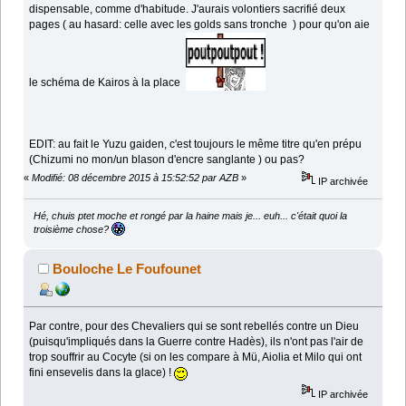
dispensable, comme d'habitude. J'aurais volontiers sacrifié deux
pages ( au hasard: celle avec les golds sans tronche
) pour qu'on aie
le schéma de Kairos à la place
EDIT: au fait le Yuzu gaiden, c'est toujours le même titre qu'en prépu
(Chizumi no mon/un blason d'encre sanglante ) ou pas?
«
Modifié: 08 décembre 2015 à 15:52:52 par AZB
»
IP archivée
Hé, chuis ptet moche et rongé par la haine mais je... euh... c'était quoi la
troisième chose?
Bouloche Le Foufounet
Par contre, pour des Chevaliers qui se sont rebellés contre un Dieu
(puisqu'impliqués dans la Guerre contre Hadès), ils n'ont pas l'air de
trop souffrir au Cocyte (si on les compare à Mü, Aiolia et Milo qui ont
fini ensevelis dans la glace) !
IP archivée