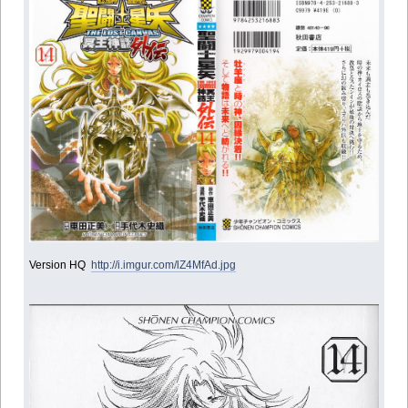
Version HQ
http://i.imgur.com/lZ4MfAd.jpg