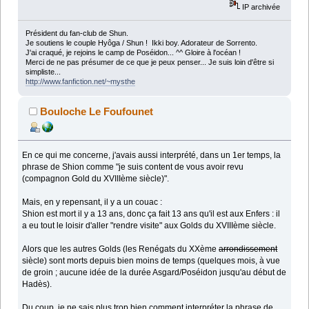
IP archivée
Président du fan-club de Shun.
Je soutiens le couple Hyôga / Shun ! Ikki boy. Adorateur de Sorrento.
J'ai craqué, je rejoins le camp de Poséidon... ^^ Gloire à l'océan !
Merci de ne pas présumer de ce que je peux penser... Je suis loin d'être si
simpliste...
http://www.fanfiction.net/~mysthe
Bouloche Le Foufounet
En ce qui me concerne, j'avais aussi interprété, dans un 1er temps, la
phrase de Shion comme "je suis content de vous avoir revu
(compagnon Gold du XVIIIème siècle)".
Mais, en y repensant, il y a un couac :
Shion est mort il y a 13 ans, donc ça fait 13 ans qu'il est aux Enfers : il
a eu tout le loisir d'aller "rendre visite" aux Golds du XVIIIème siècle.
Alors que les autres Golds (les Renégats du XXème
arrondissement
siècle) sont morts depuis bien moins de temps (quelques mois, à vue
de groin ; aucune idée de la durée Asgard/Poséidon jusqu'au début de
Hadès).
Du coup, je ne sais plus trop bien comment interpréter la phrase de