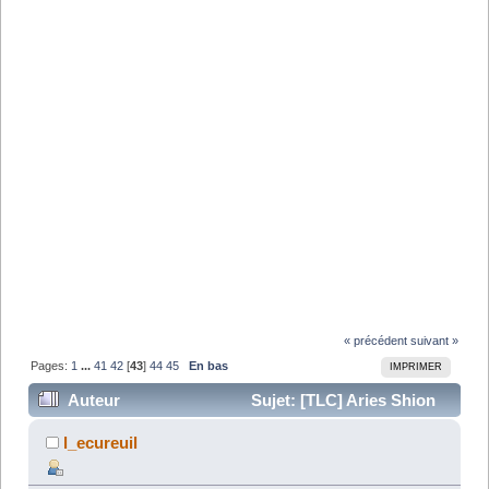
« précédent
suivant »
Pages:
1
...
41
42
[
43
]
44
45
En bas
IMPRIMER
Auteur
Sujet: [TLC] Aries Shion
Gaiden (decembre 2014) (Lu 294983 fois)
l_ecureuil