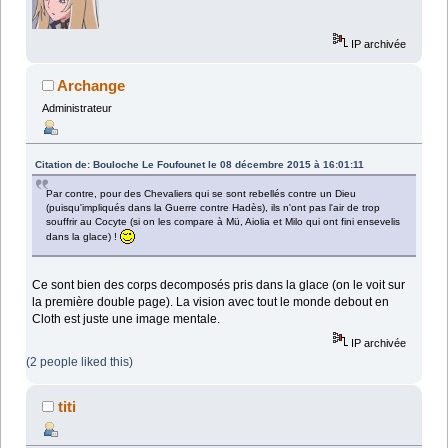
IP archivée
Archange
Administrateur
Citation de: Bouloche Le Foufounet le 08 décembre 2015 à 16:01:11
Par contre, pour des Chevaliers qui se sont rebellés contre un Dieu
(puisqu'impliqués dans la Guerre contre Hadès), ils n'ont pas l'air de trop
souffrir au Cocyte (si on les compare à Mü, Aiolia et Milo qui ont fini ensevelis
dans la glace) !
Ce sont bien des corps decomposés pris dans la glace (on le voit sur
la première double page). La vision avec tout le monde debout en
Cloth est juste une image mentale.
IP archivée
(2 people liked this)
titi