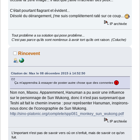
occulté la 1ère image... Il faut que j'aille m'acheter des yeux...
C'était pourtant flagrant et évident...
Désolé du dérangement, j'me suis complètement raté sur ce coup...
IP archivée
Tout problème a sa solution qui pose problème...
C'est pas parce qu'ils sont nombreux à avoir tort qu'ils ont raison. (Coluche)
Rincevent
Citation de: Max le 08 décembre 2015 à 14:52:50
Ça m'apprendra à essayer de poster autre chose que des conneries
Non non, Maxou. Apparemment, Hanuman a pu avoir une influence
sur le personnage de Sun Wukong, donc il n'est pas surprenant que
Teshi ait fait le chemin inverse : pour représenter Hanuman, inspirons-
nous donc de l'iconographie de Sun Wukong.
http://sino-platonic.org/complete/spp081_monkey_sun_wukong.pdf
IP archivée
L'important n'est pas de savoir vers où on s'enfuit, mais de savoir ce qu'on
fuit.