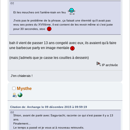
Et les mouches ont l'arrière-train en feu
J'vois pas le problème de la phrase, ça faisait une éternité qu'il avait pas
revu ses potes du XVIIIème, il est content de les revoir même si c'est juste
pour 30 secondes, stoo
bah il vient de passer 13 ans congelé avec eux, ils avaient qu'à faire
une barbecue party en image mentale
(mais j'admets que je casse les couilles à dessein)
IP archivée
J'en chialerais !
Mysthe
Citation de: Archange le 09 décembre 2015 à 09:59:19
Shion, avant de partir avec Saga-tachi, raconte ce qui s'est passe il y a 13
ans.
Finalement...
Le temps a passé et je vous ai à nouveau retrouvés.