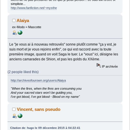
simpliste...
http://www.fanfiction.net/~mysthe
Alaiya
ex-Modo = Mascotte
Le "je vous ai à nouveau retrouvés" sonne plutôt comme "ça y est, je
suis mort et je vous rejoins enfin", ce qui est raccord avec la toute
première image, quand on voit Saga le tuer. Le "vous" ici, désigne les
anciens camarades de Shion, et pas les golds du XXème.
IP archivée
(2 people liked this)
http://archiveofourown.org/users/Alaiya
"When the fires, when the fires are consuming you
And your sacred stars won't be guiding you,
I've got blood, I've got blood - Blood on my name"
Vincent, sans pseudo
Citation de: hugo le 09 décembre 2015 à 04:22:41