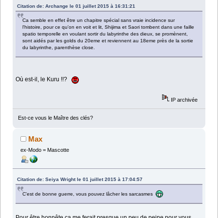
Citation de: Archange le 01 juillet 2015 à 16:31:21
Ca semble en effet être un chapitre spécial sans vraie incidence sur
l'histoire, pour ce qu'on en voit et lit, Shijima et Saori tombent dans une faille
spatio temporelle en voulant sortir du labyrinthe des dieux, se promènent,
sont aidés par les golds du 20eme et reviennent au 18eme près de la sortie
du labyrinthe, parenthèse close.
Où est-il, le Kuru !!?
IP archivée
Est-ce vous le Maître des clés?
Max
ex-Modo = Mascotte
Citation de: Seiya Wright le 01 juillet 2015 à 17:04:57
C'est de bonne guerre, vous pouvez lâcher les sarcasmes
Pour être honnête ça me ferait presque un peu de peine pour vous.