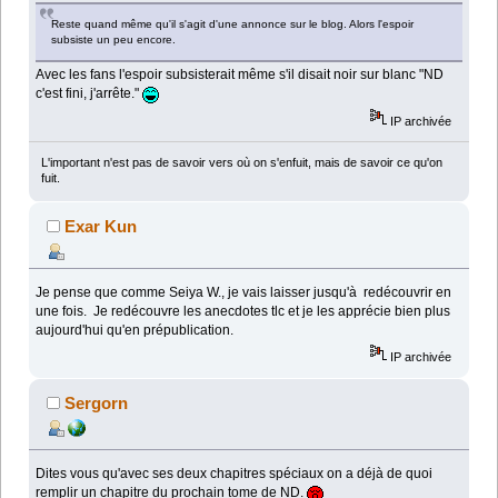
Reste quand même qu'il s'agit d'une annonce sur le blog. Alors l'espoir
subsiste un peu encore.
Avec les fans l'espoir subsisterait même s'il disait noir sur blanc "ND
c'est fini, j'arrête."
IP archivée
L'important n'est pas de savoir vers où on s'enfuit, mais de savoir ce qu'on
fuit.
Exar Kun
Je pense que comme Seiya W., je vais laisser jusqu'à redécouvrir en
une fois. Je redécouvre les anecdotes tlc et je les apprécie bien plus
aujourd'hui qu'en prépublication.
IP archivée
Sergorn
Dites vous qu'avec ses deux chapitres spéciaux on a déjà de quoi
remplir un chapitre du prochain tome de ND.