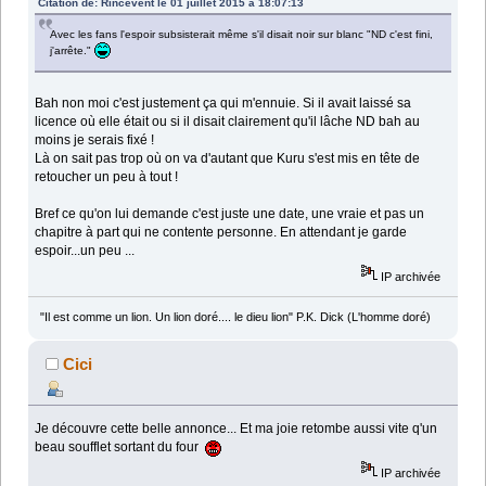
Citation de: Rincevent le 01 juillet 2015 à 18:07:13
Avec les fans l'espoir subsisterait même s'il disait noir sur blanc "ND c'est fini,
j'arrête."
Bah non moi c'est justement ça qui m'ennuie. Si il avait laissé sa
licence où elle était ou si il disait clairement qu'il lâche ND bah au
moins je serais fixé !
Là on sait pas trop où on va d'autant que Kuru s'est mis en tête de
retoucher un peu à tout !
Bref ce qu'on lui demande c'est juste une date, une vraie et pas un
chapitre à part qui ne contente personne. En attendant je garde
espoir...un peu ...
IP archivée
"Il est comme un lion. Un lion doré.... le dieu lion" P.K. Dick (L'homme doré)
Cici
Je découvre cette belle annonce... Et ma joie retombe aussi vite q'un
beau soufflet sortant du four
IP archivée