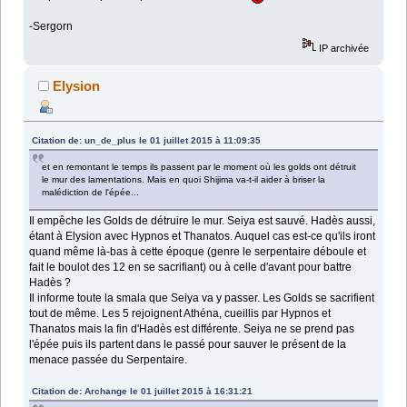
-Sergorn
IP archivée
Elysion
Citation de: un_de_plus le 01 juillet 2015 à 11:09:35
et en remontant le temps ils passent par le moment où les golds ont détruit
le mur des lamentations. Mais en quoi Shijima va-t-il aider à briser la
malédiction de l'épée...
Il empêche les Golds de détruire le mur. Seiya est sauvé. Hadès aussi,
étant à Elysion avec Hypnos et Thanatos. Auquel cas est-ce qu'ils iront
quand même là-bas à cette époque (genre le serpentaire déboule et
fait le boulot des 12 en se sacrifiant) ou à celle d'avant pour battre
Hadès ?
Il informe toute la smala que Seiya va y passer. Les Golds se sacrifient
tout de même. Les 5 rejoignent Athéna, cueillis par Hypnos et
Thanatos mais la fin d'Hadès est différente. Seiya ne se prend pas
l'épée puis ils partent dans le passé pour sauver le présent de la
menace passée du Serpentaire.
Citation de: Archange le 01 juillet 2015 à 16:31:21