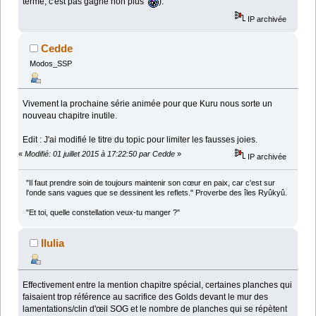
terme, c'est pas gagné non plus
).
IP archivée
Cedde
Modos_SSP
Vivement la prochaine série animée pour que Kuru nous sorte un
nouveau chapitre inutile.
Edit : J'ai modifié le titre du topic pour limiter les fausses joies.
«
Modifié: 01 juillet 2015 à 17:22:50 par Cedde
»
IP archivée
"Il faut prendre soin de toujours maintenir son cœur en paix, car c'est sur
l'onde sans vagues que se dessinent les reflets." Proverbe des îles Ryûkyû.
"Et toi, quelle constellation veux-tu manger ?"
Ilulia
Effectivement entre la mention chapitre spécial, certaines planches qui
faisaient trop référence au sacrifice des Golds devant le mur des
lamentations/clin d'œil SOG et le nombre de planches qui se répètent