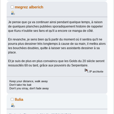
megrez alberich
Je pense que ça va continuer ainsi pendant quelque temps, à raison
de quelques planches publiées sporadiquement histoire de rappeler
que Kuru n'oublie ses fans et qu'il a encore ce manga de côté.
En revanche, je sens bien qu'à partir du moment où il sentira qu'il ne
pourra plus dessiner très longtemps à cause de sa main, il mettra alors
les bouchées doubles, quitte à laisser ses assistants dessiner à sa
place.
Et je suis de plus en plus convaincu que les Golds du 20 siècle seront
ressuscités tôt ou tard, grâce aux pouvoirs du Serpentaire.
IP archivée
Keep your distance, walk away
Don't take his bait
Don't you stray, don't fade away
Ilulia