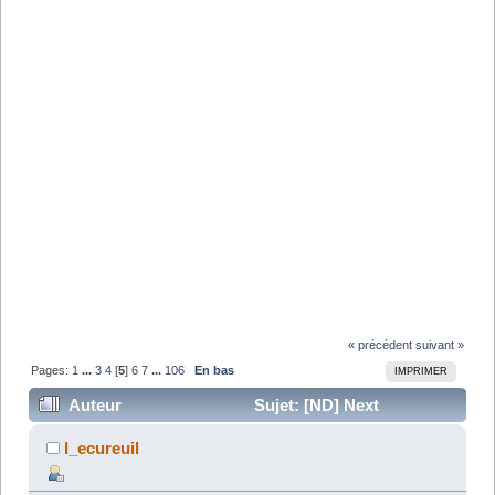
« précédent
suivant »
Pages:
1
...
3
4
[
5
]
6
7
...
106
En bas
IMPRIMER
Auteur
Sujet: [ND] Next
Dimension - Tome 10 (Lu 646749 fois)
l_ecureuil