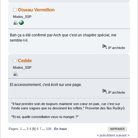
Oiseau Vermillon
Modos_SSP
Bah ça a été confirmé par Arch que c'est un chapitre spécial, me
semble-t-il.
IP archivée
Cedde
Modos_SSP
Et accessoirement, c'est écrit sur une page.
IP archivée
"Il faut prendre soin de toujours maintenir son cœur en paix, car c'est sur
l'onde sans vagues que se dessinent les reflets." Proverbe des îles Ryûkyû.
"Et toi, quelle constellation veux-tu manger ?"
Pages:
1
...
3
4
[
5
]
6
7
...
106
En haut
IMPRIMER
« précédent
suivant »