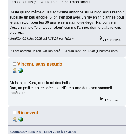
dans le fouillis ça avait refroidi un peu mon ardeur...
Reste quand même qu'il s'agit d'une annonce sur le blog. Alors l'espoir
subsiste un peu encore. Si on s'en sort avec un rdv en fin d'année pour
le vrai retour pour les 30 ans je serais à moitié déçu ! Par contre si
c'est un simple "bientôt de retour" comme l'année dernière...là je vais
pleurer...
«
Modifié: 01 juillet 2015 à 17:38:29 par Ilulia
»
IP archivée
"Il est comme un lion. Un lion doré.... le dieu lion" P.K. Dick (L'homme doré)
Vincent, sans pseudo
Ah la la, ce Kuru, c'est le roi des trolls !
Bon, un petit chapitre spécial et ND retourne dans son sommeil
millénaire.
IP archivée
Rincevent
Citation de: Ilulia le 01 juillet 2015 à 17:36:39