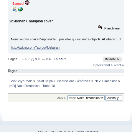
Banned!
WShonen Champion cover
IP archivée
Nous vivons à faire l'impossible .. possible qui est notre objectif. Aldébaran. ♉
http://twitter.com/TaurooAldebaran
Pages:
1
...
6
7
[
8
]
9
10
...
106
En haut
IMPRIMER
« précédent
suivant »
Tags:
SaintSeiyaPedia
»
Saint Seiya
»
Discussions Générales
»
Next Dimension
»
[ND] Next Dimension - Tome 10
Aller à:
SMF 2.0.10
|
SMF © 2015
,
Simple Machines