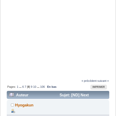
« précédent
suivant »
Pages:
1
...
6
7
[
8
]
9
10
...
106
En bas
IMPRIMER
Auteur
Sujet: [ND] Next
Dimension - Tome 10 (Lu 646695 fois)
Hyogakun