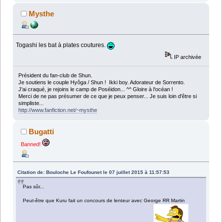
Mysthe
Togashi les bat à plates coutures.
IP archivée
Président du fan-club de Shun.
Je soutiens le couple Hyôga / Shun ! Ikki boy. Adorateur de Sorrento.
J'ai craqué, je rejoins le camp de Poséidon... ^^ Gloire à l'océan !
Merci de ne pas présumer de ce que je peux penser... Je suis loin d'être si
simpliste...
http://www.fanfiction.net/~mysthe
Bugatti
Banned!
Citation de: Bouloche Le Foufounet le 07 juillet 2015 à 11:57:53
Pas sûr...
Peut-être que Kuru fait un concours de lenteur avec George RR Martin