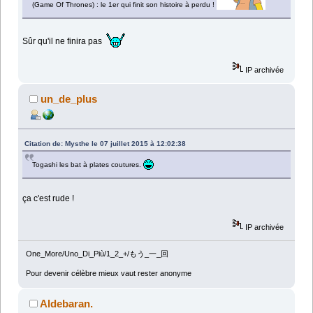
(Game Of Thrones) : le 1er qui finit son histoire à perdu !
Sûr qu'il ne finira pas
IP archivée
un_de_plus
Citation de: Mysthe le 07 juillet 2015 à 12:02:38
Togashi les bat à plates coutures.
ça c'est rude !
IP archivée
One_More/Uno_Di_Più/1_2_+/もう_一_回
Pour devenir célèbre mieux vaut rester anonyme
Aldebaran.