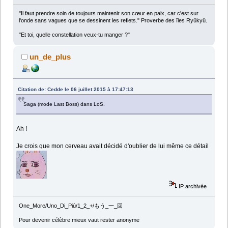
"Il faut prendre soin de toujours maintenir son cœur en paix, car c'est sur
l'onde sans vagues que se dessinent les reflets." Proverbe des îles Ryûkyû.
"Et toi, quelle constellation veux-tu manger ?"
un_de_plus
Citation de: Cedde le 06 juillet 2015 à 17:47:13
Saga (mode Last Boss) dans LoS.
Ah !
Je crois que mon cerveau avait décidé d'oublier de lui même ce détail
IP archivée
One_More/Uno_Di_Più/1_2_+/もう_一_回
Pour devenir célèbre mieux vaut rester anonyme