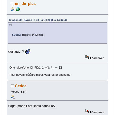
un_de_plus
Citation de: Kyrios le 03 juillet 2015 à 14:43:45
Spoiler
(click to show/hide)
c'est quoi ?
IP archivée
One_More/Uno_Di_Più/1_2_+/もう_一_回
Pour devenir célèbre mieux vaut rester anonyme
Cedde
Modos_SSP
Saga (mode Last Boss) dans LoS.
IP archivée