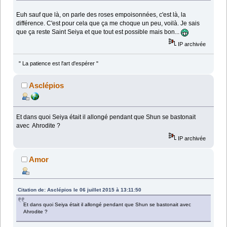
Euh sauf que là, on parle des roses empoisonnées, c'est là, la
différence. C'est pour cela que ça me choque un peu, voilà. Je sais
que ça reste Saint Seiya et que tout est possible mais bon...
IP archivée
" La patience est l'art d'espérer "
Asclépios
Et dans quoi Seiya était il allongé pendant que Shun se bastonait
avec Ahrodite ?
IP archivée
Amor
Citation de: Asclépios le 06 juillet 2015 à 13:11:50
Et dans quoi Seiya était il allongé pendant que Shun se bastonait avec
Ahrodite ?