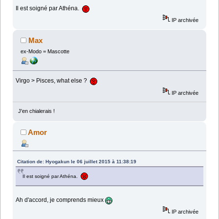
Il est soigné par Athéna.
IP archivée
Max
ex-Modo = Mascotte
Virgo > Pisces, what else ?
IP archivée
J'en chialerais !
Amor
Citation de: Hyogakun le 06 juillet 2015 à 11:38:19
Il est soigné par Athéna.
Ah d'accord, je comprends mieux
IP archivée