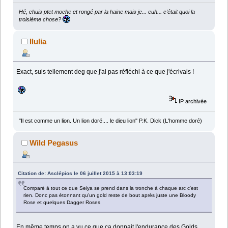
Hé, chuis ptet moche et rongé par la haine mais je... euh... c'était quoi la
troisième chose?
Ilulia
Exact, suis tellement deg que j'ai pas réfléchi à ce que j'écrivais !
IP archivée
"Il est comme un lion. Un lion doré.... le dieu lion" P.K. Dick (L'homme doré)
Wild Pegasus
Citation de: Asclépios le 06 juillet 2015 à 13:03:19
Comparé à tout ce que Seiya se prend dans la tronche à chaque arc c'est
rien. Donc pas étonnant qu'un gold reste de bout après juste une Bloody
Rose et quelques Dagger Roses
En même temps on a vu ce que ça donnait l'endurance des Golds