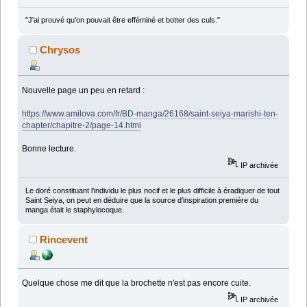
"J'ai prouvé qu'on pouvait être efféminé et botter des culs."
Chrysos
Nouvelle page un peu en retard :
https://www.amilova.com/fr/BD-manga/26168/saint-seiya-marishi-ten-
chapter/chapitre-2/page-14.html
Bonne lecture.
IP archivée
Le doré constituant l'individu le plus nocif et le plus difficile à éradiquer de tout
Saint Seiya, on peut en déduire que la source d’inspiration première du
manga était le staphylocoque.
Rincevent
Quelque chose me dit que la brochette n'est pas encore cuite.
IP archivée