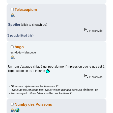
Telescopium
Spoiler
(click to show/hide)
IP archivée
(2 people liked this)
hugo
ex-Modo = Mascotte
Un nom d'attaque chiadé qui peut donner l'impression que le gus est à
l'opposé de ce qu'il incante
IP archivée
- "Pourquoi rejetez-vous les ténèbres ?"
- "Nous ne les refusons pas. Nous vivons plongés dans les ténèbres. Et
c'est pourquoi... Nous faisons briller nos lumières !"
Numby des Poissons