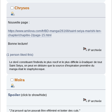
Chrysos
Nouvelle page :
https://www.amilova.com/fr/BD-manga/26168/saint-seiya-marishi-ten-
chapter/chapitre-2/page-15.html
Bonne lecture!
IP archivée
(1 person liked this)
Le doré constituant l'individu le plus nocif et le plus difficile à éradiquer de tout
Saint Seiya, on peut en déduire que la source d’inspiration première du
manga était le staphylocoque.
Moïra
Spoiler
(click to show/hide)
IP archivée
"J'ai prouvé qu'on pouvait être efféminé et botter des culs."