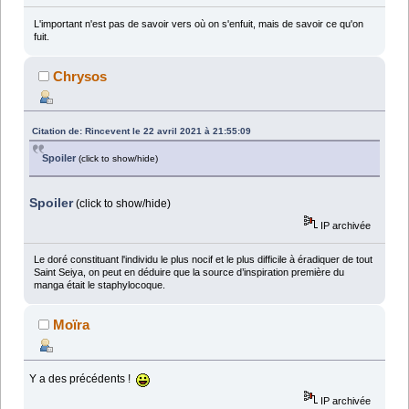
L'important n'est pas de savoir vers où on s'enfuit, mais de savoir ce qu'on
fuit.
Chrysos
Citation de: Rincevent le 22 avril 2021 à 21:55:09
Spoiler
(click to show/hide)
Spoiler
(click to show/hide)
IP archivée
Le doré constituant l'individu le plus nocif et le plus difficile à éradiquer de tout
Saint Seiya, on peut en déduire que la source d’inspiration première du
manga était le staphylocoque.
Moïra
Y a des précédents !
IP archivée