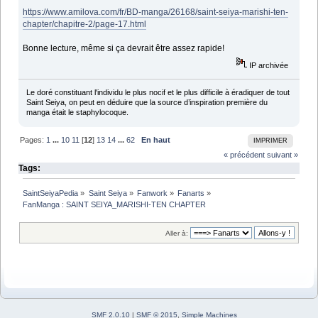
https://www.amilova.com/fr/BD-manga/26168/saint-seiya-marishi-ten-
chapter/chapitre-2/page-17.html
Bonne lecture, même si ça devrait être assez rapide!
IP archivée
Le doré constituant l'individu le plus nocif et le plus difficile à éradiquer de tout
Saint Seiya, on peut en déduire que la source d’inspiration première du
manga était le staphylocoque.
Pages:
1
...
10
11
[
12
]
13
14
...
62
En haut
IMPRIMER
« précédent
suivant »
Tags:
SaintSeiyaPedia
»
Saint Seiya
»
Fanwork
»
Fanarts
»
FanManga : SAINT SEIYA_MARISHI-TEN CHAPTER
Aller à:
SMF 2.0.10
|
SMF © 2015
,
Simple Machines