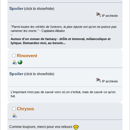
Spoiler
(click to show/hide)
IP archivée
"Parmi toutes les vérités de l'univers, la plus injuste est qu'on ne puisse pas
ramener les morts."
- Capitaine Albator
~
Auteur d'un roman de fantasy - drôle et immoral, mélancolique et
lyrique. Demandez-moi, au besoin...
Rincevent
Spoiler
(click to show/hide)
IP archivée
L'important n'est pas de savoir vers où on s'enfuit, mais de savoir ce qu'on
fuit.
Chrysos
Comme toujours, merci pour vos retours
.