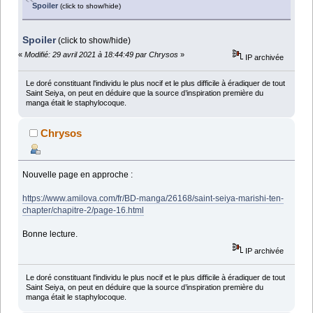
Spoiler
(click to show/hide)
Spoiler
(click to show/hide)
«
Modifié: 29 avril 2021 à 18:44:49 par Chrysos
»
IP archivée
Le doré constituant l'individu le plus nocif et le plus difficile à éradiquer de tout
Saint Seiya, on peut en déduire que la source d’inspiration première du
manga était le staphylocoque.
Chrysos
Nouvelle page en approche :
https://www.amilova.com/fr/BD-manga/26168/saint-seiya-marishi-ten-
chapter/chapitre-2/page-16.html
Bonne lecture.
IP archivée
Le doré constituant l'individu le plus nocif et le plus difficile à éradiquer de tout
Saint Seiya, on peut en déduire que la source d’inspiration première du
manga était le staphylocoque.