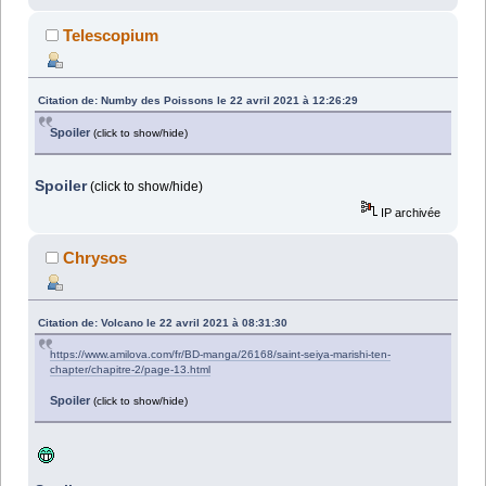
Telescopium
Citation de: Numby des Poissons le 22 avril 2021 à 12:26:29
Spoiler
(click to show/hide)
Spoiler
(click to show/hide)
IP archivée
Chrysos
Citation de: Volcano le 22 avril 2021 à 08:31:30
https://www.amilova.com/fr/BD-manga/26168/saint-seiya-marishi-ten-
chapter/chapitre-2/page-13.html
Spoiler
(click to show/hide)