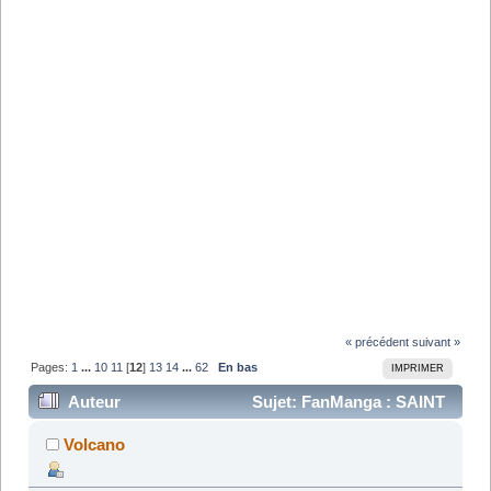
« précédent
suivant »
Pages:
1
...
10
11
[
12
]
13
14
...
62
En bas
IMPRIMER
Auteur
Sujet: FanManga : SAINT
SEIYA_MARISHI-TEN CHAPTER (Lu 201127 fois)
Volcano