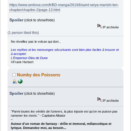
https://www.amilova.com/fr/BD-manga/26168/saint-seiya-marishi-ten-
chapter/chapitre-2/page-13.html
Spoiler
(click to show/hide)
IP archivée
(1 person liked this)
Ne réveillez pas le volcan qui dort...
Les mythes et les mensonges sécurisants sont bien plus faciles à trouver et
à accepter.
L'Empereur-Dieu de Dune
©Frank Herbert
Numby des Poissons
Spoiler
(click to show/hide)
IP archivée
"Parmi toutes les vérités de l'univers, la plus injuste est qu'on ne puisse pas
ramener les morts."
- Capitaine Albator
~
Auteur d'un roman de fantasy - drôle et immoral, mélancolique et
lyrique. Demandez-moi, au besoin...