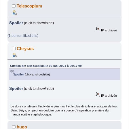
Telescopium
Spoiler
(click to show/hide)
IP archivée
(1 person liked this)
Chrysos
Citation de: Telescopium le 03 mai 2021 à 09:17:00
Spoiler
(click to show/hide)
Spoiler
(click to show/hide)
IP archivée
Le doré constituant l'individu le plus nocif et le plus difficile à éradiquer de tout
Saint Seiya, on peut en déduire que la source d’inspiration première du
manga était le staphylocoque.
hugo