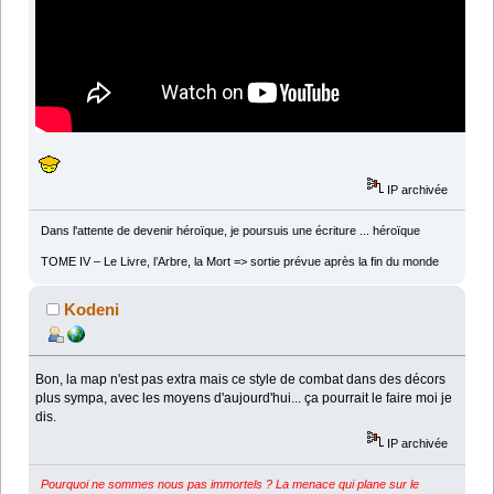
IP archivée
Dans l'attente de devenir héroïque, je poursuis une écriture ... héroïque
TOME IV – Le Livre, l’Arbre, la Mort => sortie prévue après la fin du monde
Kodeni
Bon, la map n'est pas extra mais ce style de combat dans des décors
plus sympa, avec les moyens d'aujourd'hui... ça pourrait le faire moi je
dis.
IP archivée
Pourquoi ne sommes nous pas immortels ? La menace qui plane sur le