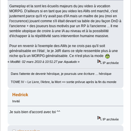
Gameplay et Ia sont les écueils majeurs du jeu video à vocation
MORPG. D'ailleurs si en tant que jeu video les AMs ont marché, c'est
justement parce qu'il n'y avait pas d'IA mais un maitre de jeu (moi en
l'occurence) jouant comme s'il était devant sa table de jeu façon DnD à
l'ancienne + des joueurs tous motivés par un RP à l'ancienne ... Il me
semble utopique de croire à une IA au niveau et à la possibilité
d'échapper à la répétitivité sans intervention humaine massive.
Pour en revenir à l'exemple des AMs je ne crois pas qu'il soit
généralisable en l'état ; le je JdR dans ce style ressemble plus à une
niche qu'à un MORPG généralisable. Ce n'est plus la mode
«
Modifié: 02 mars 2010 à 10:51:27 par Aqualudo
»
IP archivée
Dans l'attente de devenir héroïque, je poursuis une écriture ... héroïque
TOME IV – Le Livre, l’Arbre, la Mort => sortie prévue après la fin du monde
Hedrick
Invité
Je suis bien d'accord avec toi ^^
IP archivée