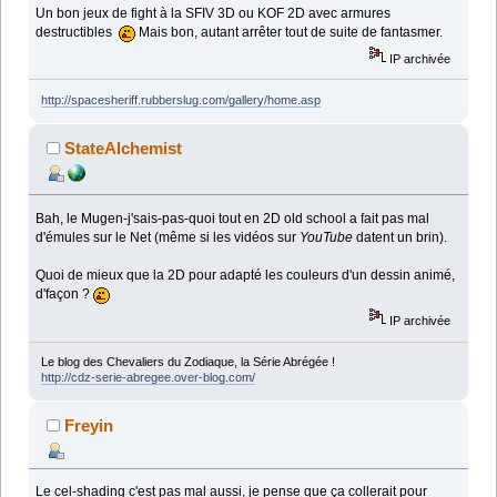
Un bon jeux de fight à la SFIV 3D ou KOF 2D avec armures
destructibles
Mais bon, autant arrêter tout de suite de fantasmer.
IP archivée
http://spacesheriff.rubberslug.com/gallery/home.asp
StateAlchemist
Bah, le Mugen-j'sais-pas-quoi tout en 2D old school a fait pas mal
d'émules sur le Net (même si les vidéos sur
YouTube
datent un brin).
Quoi de mieux que la 2D pour adapté les couleurs d'un dessin animé,
d'façon ?
IP archivée
Le blog des Chevaliers du Zodiaque, la Série Abrégée !
http://cdz-serie-abregee.over-blog.com/
Freyin
Le cel-shading c'est pas mal aussi, je pense que ça collerait pour