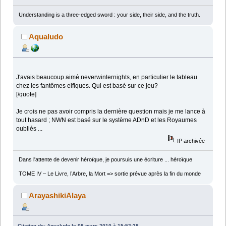
Understanding is a three-edged sword : your side, their side, and the truth.
Aqualudo
J'avais beaucoup aimé neverwinternights, en particulier le tableau
chez les fantômes elfiques. Qui est basé sur ce jeu?
[/quote]
Je crois ne pas avoir compris la dernière question mais je me lance à
tout hasard ; NWN est basé sur le système ADnD et les Royaumes
oubliés ...
IP archivée
Dans l'attente de devenir héroïque, je poursuis une écriture ... héroïque
TOME IV – Le Livre, l’Arbre, la Mort => sortie prévue après la fin du monde
ArayashikiAlaya
Citation de: Aqualudo le 08 mars 2010 à 15:52:28