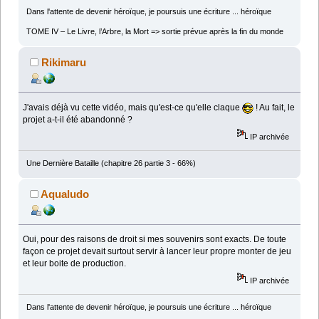
Dans l'attente de devenir héroïque, je poursuis une écriture ... héroïque
TOME IV – Le Livre, l’Arbre, la Mort => sortie prévue après la fin du monde
Rikimaru
J'avais déjà vu cette vidéo, mais qu'est-ce qu'elle claque
! Au fait, le
projet a-t-il été abandonné ?
IP archivée
Une Dernière Bataille (chapitre 26 partie 3 - 66%)
Aqualudo
Oui, pour des raisons de droit si mes souvenirs sont exacts. De toute
façon ce projet devait surtout servir à lancer leur propre monter de jeu
et leur boite de production.
IP archivée
Dans l'attente de devenir héroïque, je poursuis une écriture ... héroïque