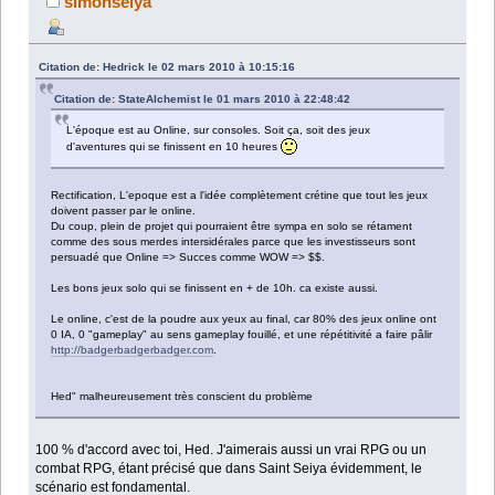
simonseiya
Citation de: Hedrick le 02 mars 2010 à 10:15:16
Citation de: StateAlchemist le 01 mars 2010 à 22:48:42
L'époque est au Online, sur consoles. Soit ça, soit des jeux
d'aventures qui se finissent en 10 heures
Rectification, L'epoque est a l'idée complètement crétine que tout les jeux
doivent passer par le online.
Du coup, plein de projet qui pourraient être sympa en solo se rétament
comme des sous merdes intersidérales parce que les investisseurs sont
persuadé que Online => Succes comme WOW => $$.
Les bons jeux solo qui se finissent en + de 10h. ca existe aussi.
Le online, c'est de la poudre aux yeux au final, car 80% des jeux online ont
0 IA, 0 "gameplay" au sens gameplay fouillé, et une répétitivité a faire pâlir
http://badgerbadgerbadger.com
.
Hed" malheureusement très conscient du problème
100 % d'accord avec toi, Hed. J'aimerais aussi un vrai RPG ou un
combat RPG, étant précisé que dans Saint Seiya évidemment, le
scénario est fondamental.