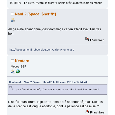
TOME IV – Le Livre, l’Arbre, la Mort => sortie prévue après la fin du monde
Nani ? [$pace~$heriff°]
Ah ça a été abandonné, c'est dommage car en effet il avait l'air très
bon !
IP archivée
http://spacesheriff.rubberslug.com/gallery/home.asp
Kentaro
Modos_SSP
Citation de: Nani ? [$pace~$heriff°] le 09 mars 2010 à 17:54:44
Ah ça a été abandonné, c'est dommage car en effet il avait l'air très bon !
D'après leurs forum, le jeu n'as jamais été abandonné, mais l'acquis
de la licence est longue et difficile, dont la patience est de mise ^^
IP archivée