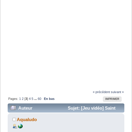
« précédent
suivant »
Pages:
1
2
[
3
]
4
5
...
60
En bas
IMPRIMER
Auteur
Sujet: [Jeu vidéo] Saint
Seiya Online. Quand un jeu PC devient réalité ! (Lu
Aqualudo
341232 fois)