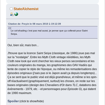
StateAlchemist
Citation de: Freyin le 08 mars 2010 à 19:12:39
Le cel-shading c'est pas mal aussi, je pense que ça collerait pour Saint
Seiya.
Oui, bien sûr, mais bon...
J'trouve que la licence
Saint Seiya
(classique, de 1986) joue pas mal
sur la "nostalgie". Entre les Myth Cloth vintage rééditées, les Myth
Cloth new look qui vont chercher les vieux persos secondaires et les
couleurs originales du manga, les graphismes des OAV Hadès qui
tente de copier le style de l'époque, ou même les remasterisations des
épisodes originaux (j'sais pas si le Japon avait ça depuis longtemps)...
Ça se sent que le public visé est déjà grand/vieux, et même si les spin-
off réactualisent (graphiquement, surtout) les choses, on reste sur les
bases originales (design des Chevaliers d'Or dans
TLC
, datations des
événements - 1979, etc. - et personnages pour
Episode G
), qui datent
de 1990 maximum.
Spoiler
(click to show/hide)