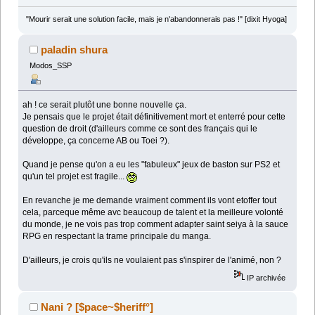
"Mourir serait une solution facile, mais je n'abandonnerais pas !" [dixit Hyoga]
paladin shura
Modos_SSP
ah ! ce serait plutôt une bonne nouvelle ça.
Je pensais que le projet était définitivement mort et enterré pour cette
question de droit (d'ailleurs comme ce sont des français qui le
développe, ça concerne AB ou Toei ?).
Quand je pense qu'on a eu les "fabuleux" jeux de baston sur PS2 et
qu'un tel projet est fragile...
En revanche je me demande vraiment comment ils vont etoffer tout
cela, parceque même avc beaucoup de talent et la meilleure volonté
du monde, je ne vois pas trop comment adapter saint seiya à la sauce
RPG en respectant la trame principale du manga.
D'ailleurs, je crois qu'ils ne voulaient pas s'inspirer de l'animé, non ?
IP archivée
Nani ? [$pace~$heriff°]