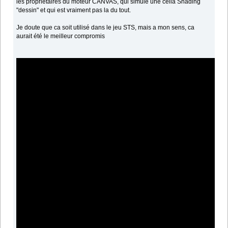
les propriétaires du moteur CANVAS, qui simule une cella Shading
"dessin" et qui est vraiment pas la du tout.
Je doute que ca soit utilisé dans le jeu STS, mais a mon sens, ca
aurait été le meilleur compromis