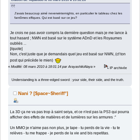
J'avais beaucoup aimé neverwinternights, en particulier le tableau chez les
fantômes elfiques. Qui est basé sur ce jeu?
Je crois ne pas avoir compris la dernière question mais je me lance à
tout hasard ; NWN est basé sur le système ADnD et les Royaumes
oubliés ...
[/quote]
Non, c'est juste que je demandais quel jeu est basé sur NWN, (cf ton
post qui précède le mien)
«
Modifié: 08 mars 2010 à 18:01:14 par ArayashikiAlaya
»
IP archivée
Understanding is a three-edged sword : your side, their side, and the truth.
Nani ? [$pace~$heriff°]
La 3D ça ne va pas trop à saint seiya, et ce n'est pas la PS3 qui pourra
afficher des effets de matières et de lumières sur les armures :°
Un MMO je n'aime pas non plus, je tape - tu perds de la vie - tu te
relèves - tu me frappe - je perds de la vie and bis repetitas.