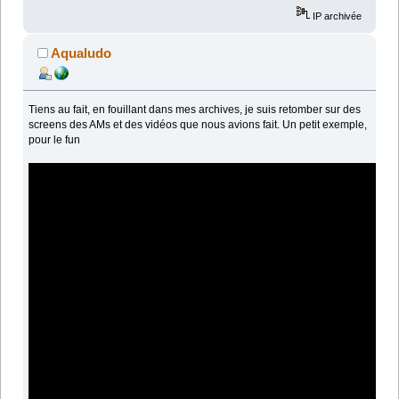
IP archivée
Aqualudo
Tiens au fait, en fouillant dans mes archives, je suis retomber sur des
screens des AMs et des vidéos que nous avions fait. Un petit exemple,
pour le fun