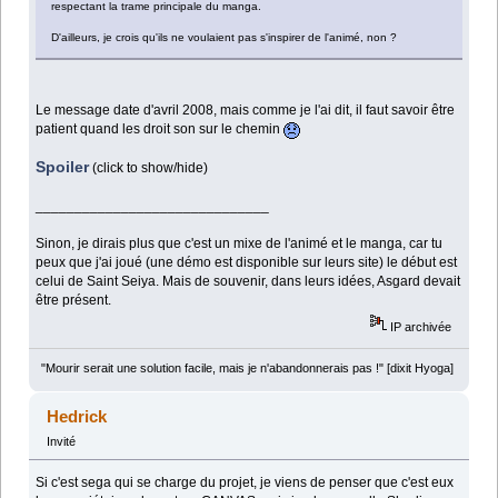
respectant la trame principale du manga.
D'ailleurs, je crois qu'ils ne voulaient pas s'inspirer de l'animé, non ?
Le message date d'avril 2008, mais comme je l'ai dit, il faut savoir être
patient quand les droit son sur le chemin
Spoiler
(click to show/hide)
______________________________
Sinon, je dirais plus que c'est un mixe de l'animé et le manga, car tu
peux que j'ai joué (une démo est disponible sur leurs site) le début est
celui de Saint Seiya. Mais de souvenir, dans leurs idées, Asgard devait
être présent.
IP archivée
"Mourir serait une solution facile, mais je n'abandonnerais pas !" [dixit Hyoga]
Hedrick
Invité
Si c'est sega qui se charge du projet, je viens de penser que c'est eux