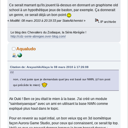
Ce serait marrant qu'ils jouent là-dessus en donnant un graphisme old
school à un hypothétique jeux de baston, par exemple. Ça donnerait
un genre, ce serait déjà un bon point
«
Modifié: 08 mars 2010 à 20:19:33 par StateAlchemist
»
IP archivée
Le blog des Chevaliers du Zodiaque, la Série Abrégée !
http://cdz-serie-abregee.over-blog.com/
Aqualudo
Citation de: ArayashikiAlaya le 08 mars 2010 à 17:26:08
non, c'est juste que je demandais quel jeu est basé sur NWN, (cf ton post
qui précède le mien)
Ak Ouki ! Ben ce jeu était le mien à la base. J'ai créé un module
"saintseiyaesque" avec un ami en utilisant la base NWN comme
expliqué plus haut dans le topic.
Pour en revenir au sujet intial, un bon veiux rpg en 3d isométrique
façon Aurora Game Studio, pour ceux qui connaissent, ce serait tip top.