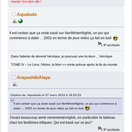
monde l'est bien elle !
Aqualudo
Il est certain que ça reste basé sur NerWinterNights, un jeu qui
commence à dater ... 2002 en terme de jeux video ça fait un bail
IP archivée
Dans l'attente de devenir héroïque, je poursuis une écriture ... héroïque
TOME IV – Le Livre, l’Arbre, la Mort => sortie prévue après la fin du monde
ArayashikiAlaya
Citation de: Aqualudo le 07 mars 2010 à 18:20:23
Il est certain que ça reste basé sur NerWinterNights, un jeu qui commence à
dater ... 2002 en terme de jeux video ça fait un bail
J'avais beaucoup aimé neverwinternights, en particulier le tableau
chez les fantômes elfiques. Qui est basé sur ce jeu?
IP archivée