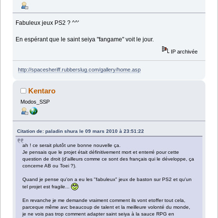
Fabuleux jeux PS2 ? ^^'
En espérant que le saint seiya "fangame" voit le jour.
IP archivée
http://spacesheriff.rubberslug.com/gallery/home.asp
Kentaro
Modos_SSP
Citation de: paladin shura le 09 mars 2010 à 23:51:22
ah ! ce serait plutôt une bonne nouvelle ça.
Je pensais que le projet était définitivement mort et enterré pour cette
question de droit (d'ailleurs comme ce sont des français qui le développe, ça
concerne AB ou Toei ?).
Quand je pense qu'on a eu les "fabuleux" jeux de baston sur PS2 et qu'un
tel projet est fragile...
En revanche je me demande vraiment comment ils vont etoffer tout cela,
parceque même avc beaucoup de talent et la meilleure volonté du monde,
je ne vois pas trop comment adapter saint seiya à la sauce RPG en