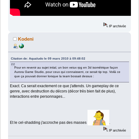
IP archivée
Kodeni
Citation de: Aqualudo le 09 mars 2010 à 09:48:02
Pour en revenir au sujet intial, un bon veiux rpg en 3d isométrique façon
Aurora Game Studio, pour ceux qui connaissent, ce serait tip top. Voilà ce
que ça pouvait donner lorsque la team bossait dessus :
Exact. Ca serait exactement ce que j'attends. Un gameplay de ce
genre, avec destruction du décors (décor très bien fait de plus),
interactions entre personnages...
Et le cel-shadding j'accroche pas des masses
.
IP archivée