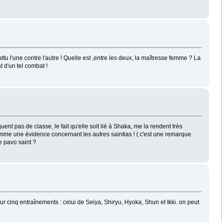
tu l'une contre l'autre ! Quelle est ,entre les deux, la maîtresse femme ? La
at d'un tel combat !
 pas de classe, le fait qu'elle soit lié à Shaka, me la rendent très
omme une évidence concernant les autres saintias ! ( c'est une remarque
e pavo saint ?
ur cinq entraînements : celui de Seiya, Shiryu, Hyoka, Shun et Ikki. on peut