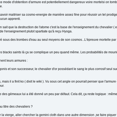
e mode d'obtention d'armure est potentiellement dangereux voire mortelsi on tombe
e.
aut savoir maitriser sa cosmo-energie de manière assez fine pour réussir un tel prod
 aucun apprenti.
n sait que la destruction de l'atome c'est la base de l'enseignement du chevalier ( e
 de l'enseignement plutot spartiate qu'à reçu Hyoga.
oyé sous des trombes d'eau au seul moyens de son cosmos...L'épreuve mortelle par e
z les blacks saints là ça se complique un peu quand même. Les probabilités de mourir
nent leurs armures :
gonis et son successeur, le chevalier d'or possédant le sang le plus corrosif seul su
ais il a finit ko ( dixit le wiki ). Vu sous cet angle on pourrait penser que l'armure
our.
 des gémeaux lui a été donné un peu par défaut. Cela dit, ça reste logique : mêmes 
 titre des chevaliers ?
r la vierge, aller chercher la gemini cloth dans une autre dimension ,se faire pique