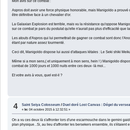
Mon avis sur ce combat :
Aspros doit avoir une force physique honorable, mais Manigoldo a prouvé qu
être définitive face à un chevalier d'or.
La Galaxian Explosion est terrible, mais vu la résistance qu'oppose Manigol
sur ce combat je pars du postulat qu'elle n'aurait pas plus d'efficacité que 
Les atouts d'Aspros qui lui permettrait de gagner ce combat sont donc l'
étant par nature assez tourmenté.
Ceci dit, Manigoldo dispose lui aussi d'attaques létales : Le Seki shiki Meik
Même si a mon sens,( et uniquement à mon sens, hein ! ) Manigoldo dispose d'
combat de 1000 jours et 1000 nuits entre ces deux- là moi...
Et votre avis à vous, quel est-il ?
4
Saint Seiya Colosseum
/
Duel doré Lost Canvas : Dégel du verse
«
le:
04 octobre 2015 à 12:32:51 »
On a vu ces deux là s'affronter lors d'une escarmouche dans le gemini gaid
plan physique...Si, au lieu d'affronter les bersekers ensemble, ils s'étaient e