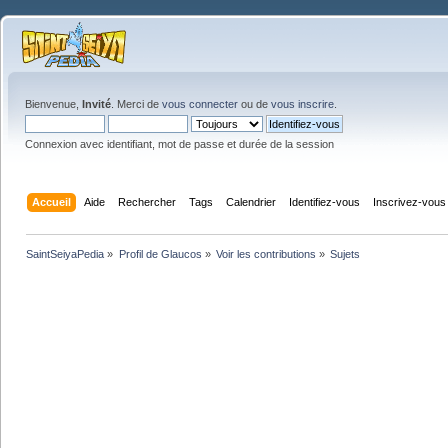
Bienvenue,
Invité
. Merci de
vous connecter
ou de
vous inscrire
.
Connexion avec identifiant, mot de passe et durée de la session
Accueil
Aide
Rechercher
Tags
Calendrier
Identifiez-vous
Inscrivez-vous
SaintSeiyaPedia
»
Profil de Glaucos
»
Voir les contributions
»
Sujets