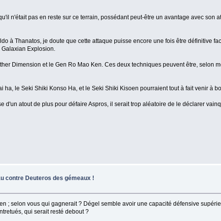
'il n'était pas en reste sur ce terrain, possédant peut-être un avantage avec son
do à Thanatos, je doute que cette attaque puisse encore une fois être définitive f
la Galaxian Explosion.
Another Dimension et le Gen Ro Mao Ken. Ces deux techniques peuvent être, selon 
ai ha, le Seki Shiki Konso Ha, et le Seki Shiki Kisoen pourraient tout à fait venir à
un atout de plus pour défaire Aspros, il serait trop aléatoire de le déclarer vainq
au contre Deuteros des gémeaux !
en ; selon vous qui gagnerait ? Dégel semble avoir une capacité défensive supérieu
ntretués, qui serait resté debout ?