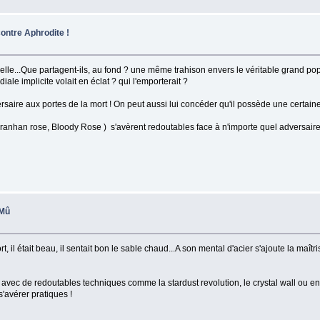
ontre Aphrodite !
lle...Que partagent-ils, au fond ? une même trahison envers le véritable grand pop
ale implicite volait en éclat ? qui l'emporterait ?
aire aux portes de la mort ! On peut aussi lui concéder qu'il possède une certain
iranhan rose, Bloody Rose ) s'avèrent redoutables face à n'importe quel adversaire
 Mû
t fort, il était beau, il sentait bon le sable chaud...A son mental d'acier s'ajoute la
ais avec de redoutables techniques comme la stardust revolution, le crystal wall ou en
'avérer pratiques !