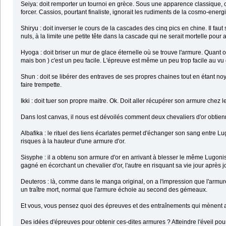
Seiya: doit remporter un tournoi en grèce. Sous une apparence classique, c
forcer. Cassios, pourtant finaliste, ignorait les rudiments de la cosmo-energi
Shiryu : doit inverser le cours de la cascades des cinq pics en chine. Il f
nuls, à la limite une petite tête dans la cascade qui ne serait mortelle pour
Hyoga : doit briser un mur de glace éternelle où se trouve l'armure. Quant o
mais bon ) c'est un peu facile. L'épreuve est même un peu trop facile au vu
Shun : doit se libérer des entraves de ses propres chaines tout en étant n
faire trempette.
Ikki : doit tuer son propre maitre. Ok. Doit aller récupérer son armure che
Dans lost canvas, il nous est dévoilés comment deux chevaliers d'or obtien
Albafika : le rituel des liens écarlates permet d'échanger son sang entre Lu
risques à la hauteur d'une armure d'or.
Sisyphe : il a obtenu son armure d'or en arrivant à blesser le même Lugonis, m
gagné en écorchant un chevalier d'or, l'autre en risquant sa vie jour après j
Deuteros : là, comme dans le manga original, on a l'impression que l'armure
un traître mort, normal que l'armure échoie au second des gémeaux.
Et vous, vous pensez quoi des épreuves et des entraînements qui mènent au
Des idées d'épreuves pour obtenir ces-dites armures ? Atteindre l'éveil pou