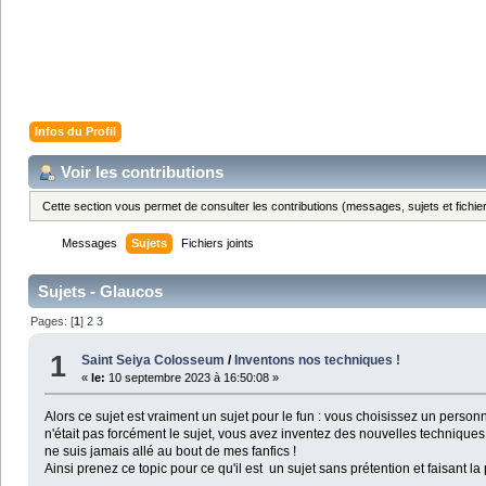
Infos du Profil
Voir les contributions
Cette section vous permet de consulter les contributions (messages, sujets et fichier
Messages
Sujets
Fichiers joints
Sujets - Glaucos
Pages: [
1
]
2
3
1
Saint Seiya Colosseum
/
Inventons nos techniques !
«
le:
10 septembre 2023 à 16:50:08 »
Alors ce sujet est vraiment un sujet pour le fun : vous choisissez un personn
n'était pas forcément le sujet, vous avez inventez des nouvelles techniqu
ne suis jamais allé au bout de mes fanfics !
Ainsi prenez ce topic pour ce qu'il est un sujet sans prétention et faisant la 