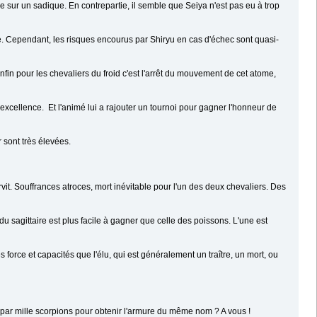
 sur un sadique. En contrepartie, il semble que Seiya n'est pas eu à trop
ige. Cependant, les risques encourus par Shiryu en cas d'échec sont quasi-
nfin pour les chevaliers du froid c'est l'arrêt du mouvement de cet atome,
xcellence. Et l'animé lui a rajouter un tournoi pour gagner l'honneur de
 sont très élevées.
rvit. Souffrances atroces, mort inévitable pour l'un des deux chevaliers. Des
 du sagittaire est plus facile à gagner que celle des poissons. L'une est
force et capacités que l'élu, qui est généralement un traître, un mort, ou
r par mille scorpions pour obtenir l'armure du même nom ? A vous !