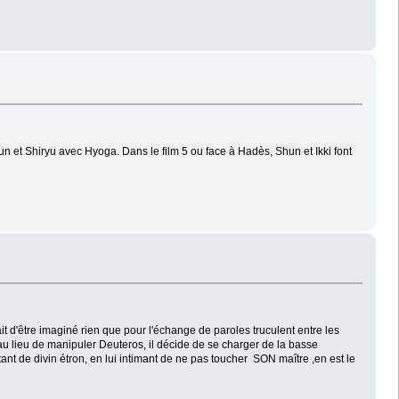
n et Shiryu avec Hyoga. Dans le film 5 ou face à Hadès, Shun et Ikki font
 d'être imaginé rien que pour l'échange de paroles truculent entre les
au lieu de manipuler Deuteros, il décide de se charger de la basse
itant de divin étron, en lui intimant de ne pas toucher SON maître ,en est le