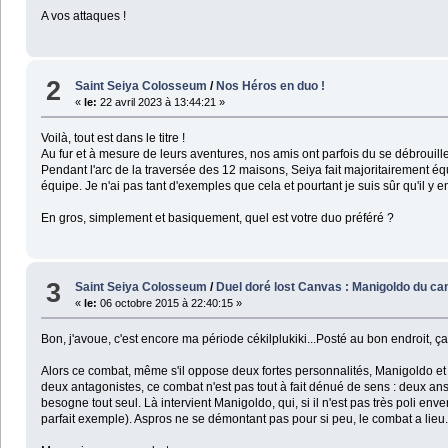
A vos attaques !
2
Saint Seiya Colosseum
/
Nos Héros en duo !
«
le:
22 avril 2023 à 13:44:21 »
Voilà, tout est dans le titre !
Au fur et à mesure de leurs aventures, nos amis ont parfois du se débrouille
Pendant l'arc de la traversée des 12 maisons, Seiya fait majoritairement é
équipe. Je n'ai pas tant d'exemples que cela et pourtant je suis sûr qu'il y en
En gros, simplement et basiquement, quel est votre duo préféré ?
3
Saint Seiya Colosseum
/
Duel doré lost Canvas : Manigoldo du c
«
le:
06 octobre 2015 à 22:40:15 »
Bon, j'avoue, c'est encore ma période cékilplukiki...Posté au bon endroit, ç
Alors ce combat, même s'il oppose deux fortes personnalités, Manigoldo et 
deux antagonistes, ce combat n'est pas tout à fait dénué de sens : deux an
besogne tout seul. Là intervient Manigoldo, qui, si il n'est pas très poli env
parfait exemple). Aspros ne se démontant pas pour si peu, le combat a lieu.