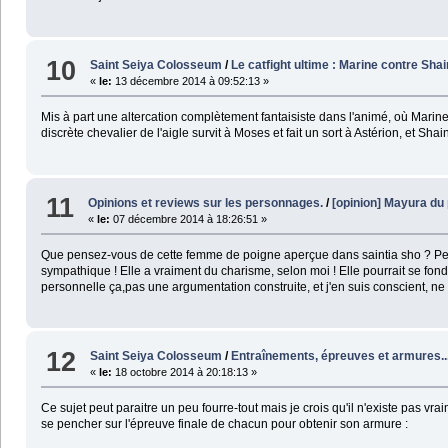
10
Saint Seiya Colosseum
/
Le catfight ultime : Marine contre Shai
«
le:
13 décembre 2014 à 09:52:13 »
Mis à part une altercation complètement fantaisiste dans l'animé, où Marine s
discrète chevalier de l'aigle survit à Moses et fait un sort à Astérion, et Shain
11
Opinions et reviews sur les personnages.
/
[opinion] Mayura du
«
le:
07 décembre 2014 à 18:26:51 »
Que pensez-vous de cette femme de poigne aperçue dans saintia sho ? Perso, 
sympathique ! Elle a vraiment du charisme, selon moi ! Elle pourrait se fo
personnelle ça,pas une argumentation construite, et j'en suis conscient, n
12
Saint Seiya Colosseum
/
Entraînements, épreuves et armures..
«
le:
18 octobre 2014 à 20:18:13 »
Ce sujet peut paraitre un peu fourre-tout mais je crois qu'il n'existe pas v
se pencher sur l'épreuve finale de chacun pour obtenir son armure :