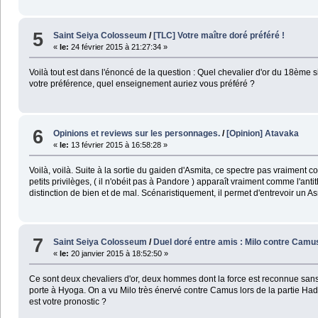
5
Saint Seiya Colosseum
/
[TLC] Votre maître doré préféré !
«
le:
24 février 2015 à 21:27:34 »
Voilà tout est dans l'énoncé de la question : Quel chevalier d'or du 18ème s
votre préférence, quel enseignement auriez vous préféré ?
6
Opinions et reviews sur les personnages.
/
[Opinion] Atavaka
«
le:
13 février 2015 à 16:58:28 »
Voilà, voilà. Suite à la sortie du gaiden d'Asmita, ce spectre pas vraiment c
petits privilèges, ( il n'obéit pas à Pandore ) apparaît vraiment comme l'antit
distinction de bien et de mal. Scénaristiquement, il permet d'entrevoir un Asm
7
Saint Seiya Colosseum
/
Duel doré entre amis : Milo contre Camus
«
le:
20 janvier 2015 à 18:52:50 »
Ce sont deux chevaliers d'or, deux hommes dont la force est reconnue sans êt
porte à Hyoga. On a vu Milo très énervé contre Camus lors de la partie Hadè
est votre pronostic ?