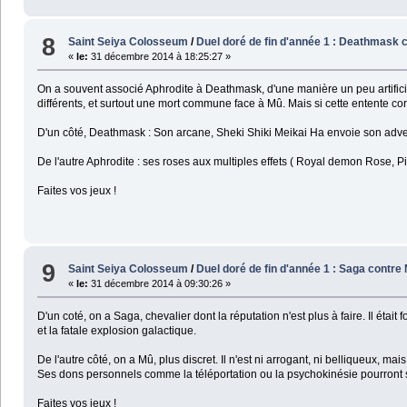
8
Saint Seiya Colosseum
/
Duel doré de fin d'année 1 : Deathmask c
«
le:
31 décembre 2014 à 18:25:27 »
On a souvent associé Aphrodite à Deathmask, d'une manière un peu artificie
différents, et surtout une mort commune face à Mû. Mais si cette entente cordi
D'un côté, Deathmask : Son arcane, Sheki Shiki Meikai Ha envoie son advers
De l'autre Aphrodite : ses roses aux multiples effets ( Royal demon Rose, P
Faites vos jeux !
9
Saint Seiya Colosseum
/
Duel doré de fin d'année 1 : Saga contre
«
le:
31 décembre 2014 à 09:30:26 »
D'un coté, on a Saga, chevalier dont la réputation n'est plus à faire. Il étai
et la fatale explosion galactique.
De l'autre côté, on a Mû, plus discret. Il n'est ni arrogant, ni belliqueux, m
Ses dons personnels comme la téléportation ou la psychokinésie pourront s
Faites vos jeux !