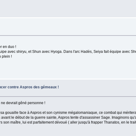
r en duo !
quipe avec shiryu, et Shun avec Hyoga. Dans l'arc Hadès, Seiya fait équipe avec Shu
 plein !
ancer contre Aspros des gémeaux !
a ne devrait gêné personne !
sa gouaille face à Aspros et son cynisme mégalomaniaque, ce combat qui mériterait
s avant le début de la guerre sainte, Aspros tente d'assassiner Sage. Imaginons qu'
ers son maître, lui est parfaitement dévoué ( aller jusqu'à frapper Thanatos, en le tra