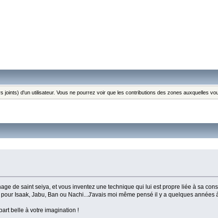
s joints) d'un utilisateur. Vous ne pourrez voir que les contributions des zones auxquelles v
age de saint seiya, et vous inventez une technique qui lui est propre liée à sa cons
es pour Isaak, Jabu, Ban ou Nachi...J'avais moi même pensé il y a quelques années 
part belle à votre imagination !