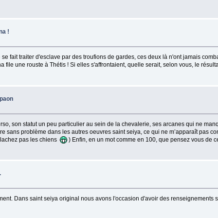
na !
e fait traiter d'esclave par des troufions de gardes, ces deux là n'ont jamais combat
a file une rouste à Thétis ! Si elles s'affrontaient, quelle serait, selon vous, le résult
 paon
son statut un peu particulier au sein de la chevalerie, ses arcanes qui ne manquent
ndre sans problème dans les autres oeuvres saint seiya, ce qui ne m’apparaît pas c
e lachez pas les chiens
) Enfin, en un mot comme en 100, que pensez vous de c
.
raiment. Dans saint seiya original nous avons l'occasion d'avoir des renseignements s