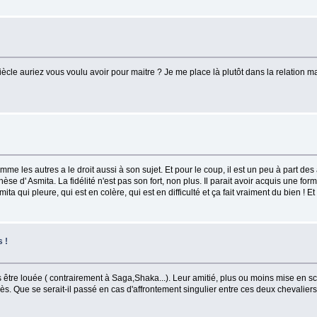
iècle auriez vous voulu avoir pour maitre ? Je me place là plutôt dans la relation m
omme les autres a le droit aussi à son sujet. Et pour le coup, il est un peu à part d
hèse d' Asmita. La fidélité n'est pas son fort, non plus. Il parait avoir acquis une fo
ita qui pleure, qui est en colère, qui est en difficulté et ça fait vraiment du bien ! 
 !
re louée ( contrairement à Saga,Shaka...). Leur amitié, plus ou moins mise en scène 
s. Que se serait-il passé en cas d'affrontement singulier entre ces deux chevaliers