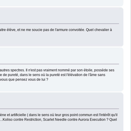
aitre élève, et ne me soucie pas de l'armure convoitée. Quel chevalier à
es autres spectres. Il n'est pas vraiment nommé par son étoile, possède ses
rme de pureté, dans le sens où la pureté est l'élévation de l'âme sans
Et vous que pensez vous de lui ?
et artificielle ( dans le sens où leur gros point commun est l'intérêt qu'il
...Koliso contre Restriction, Scarlet Needle contre Aurora Execution ? Quel