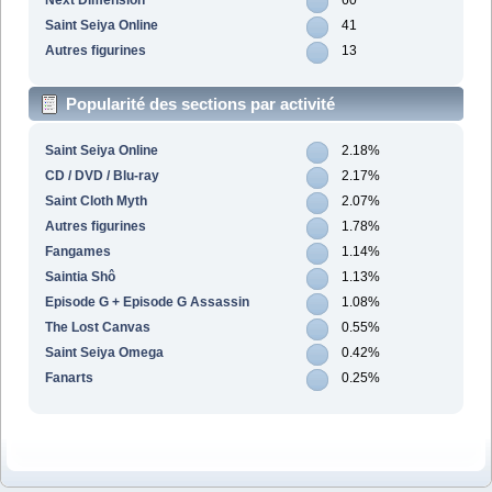
Saint Seiya Online
41
Autres figurines
13
Popularité des sections par activité
Saint Seiya Online
2.18%
CD / DVD / Blu-ray
2.17%
Saint Cloth Myth
2.07%
Autres figurines
1.78%
Fangames
1.14%
Saintia Shô
1.13%
Episode G + Episode G Assassin
1.08%
The Lost Canvas
0.55%
Saint Seiya Omega
0.42%
Fanarts
0.25%