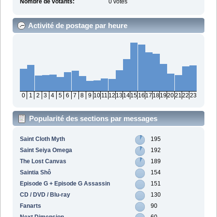
Nombre de votants:
0 votes
Activité de postage par heure
0
1
2
3
4
5
6
7
8
9
10
11
12
13
14
15
16
17
18
19
20
21
22
23
Popularité des sections par messages
Saint Cloth Myth
195
Saint Seiya Omega
192
The Lost Canvas
189
Saintia Shô
154
Episode G + Episode G Assassin
151
CD / DVD / Blu-ray
130
Fanarts
90
Next Dimension
60