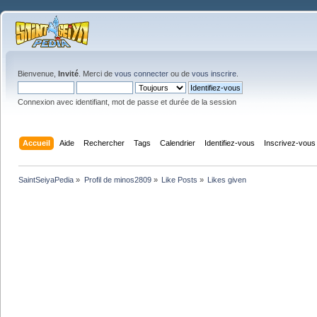
Bienvenue,
Invité
. Merci de
vous connecter
ou de
vous inscrire
.
Connexion avec identifiant, mot de passe et durée de la session
Accueil
Aide
Rechercher
Tags
Calendrier
Identifiez-vous
Inscrivez-vous
SaintSeiyaPedia
»
Profil de minos2809
»
Like Posts
»
Likes given