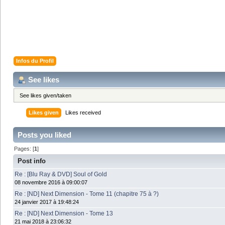
Infos du Profil
See likes
See likes given/taken
Likes given
Likes received
Posts you liked
Pages: [
1
]
Post info
Re : [Blu Ray & DVD] Soul of Gold
08 novembre 2016 à 09:00:07
Re : [ND] Next Dimension - Tome 11 (chapitre 75 à ?)
24 janvier 2017 à 19:48:24
Re : [ND] Next Dimension - Tome 13
21 mai 2018 à 23:06:32