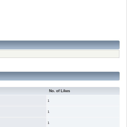
No. of Likes
1
1
1