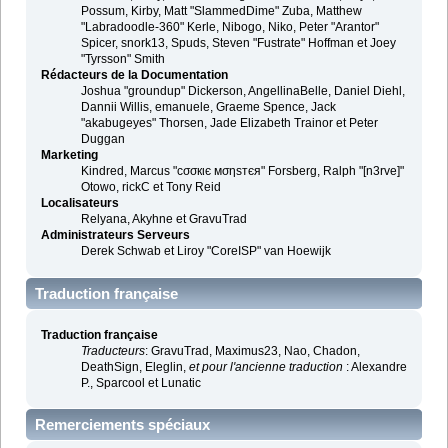
Possum, Kirby, Matt "SlammedDime" Zuba, Matthew
"Labradoodle-360" Kerle, Nibogo, Niko, Peter "Arantor"
Spicer, snork13, Spuds, Steven "Fustrate" Hoffman et Joey
"Tyrsson" Smith
Rédacteurs de la Documentation
Joshua "groundup" Dickerson, AngellinaBelle, Daniel Diehl,
Dannii Willis, emanuele, Graeme Spence, Jack
"akabugeyes" Thorsen, Jade Elizabeth Trainor et Peter
Duggan
Marketing
Kindred, Marcus "cσσкιє мσηѕтєя" Forsberg, Ralph "[n3rve]"
Otowo, rickC et Tony Reid
Localisateurs
Relyana, Akyhne et GravuTrad
Administrateurs Serveurs
Derek Schwab et Liroy "CoreISP" van Hoewijk
Traduction française
Traduction française
Traducteurs
: GravuTrad, Maximus23, Nao, Chadon,
DeathSign, Eleglin,
et pour l'ancienne traduction
: Alexandre
P., Sparcool et Lunatic
Remerciements spéciaux