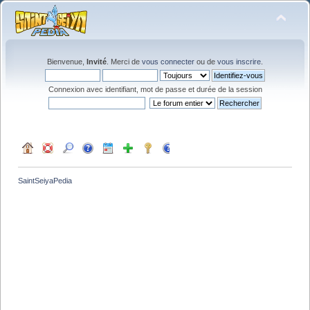
Bienvenue,
Invité
. Merci de
vous connecter
ou de
vous inscrire
.
Connexion avec identifiant, mot de passe et durée de la session
SaintSeiyaPedia