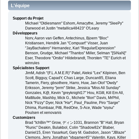
L'équipe
Support du Projet
Michael "Oldiesmann" Eshom, Amacythe, Jeremy "SleePy"
Darwood et Justin "metallica48423" O'Leary
Développeurs
Norv, Aaron van Geffen, Antechinus, Bjoern "Bloc"
Kristiansen, Hendrik Jan "Compuart" Visser, Juan
"JayBachatero" Hernandez, Karl "RegularExpression"
Benson, Grudge, Michael "Thantos" Miller, Selman "[SiNaN]"
Eser, Theodore "Orstio" Hildebrandt, Thorsten "TE" Eurich et
winrules
Spécialistes Support
JimM, Adish "(F.L.A.M.E.R)" Patel, Aleksi "Lex" Kilpinen, Ben
Scott, Bigguy, CapadY, Chas Large, Duncan85, Eliana
Tamerin, Fiery, gbsothere, Harro, Huw, Jan-Olof "Owdy"
Eriksson, Jeremy "jerm" Strike, Jessica "Miss All Sunday"
Gonzales, K@, Kevin "greyknight17" Hou, KGIII, Kill Em All,
Mattitude, Mashby, Mick G., Michele "Illori" Davis, MrPhil,
Nick "Fizzy" Dyer, Nick "Ha²", Paul_Pauline, Piro "Sarge"
Dhima, Rumbaar, Pitti, RedOne, S-Ace, Wade "sησω"
Poulsen et xenovanis
Customizers
Brad "IchBin™" Grow, ディン1031, Brannon "B" Hall, Bryan
"Runic" Deakin, Bulakbol, Colin "Shadow82x" Blaber,
Daniel15, Eren Yasarkurt, Gary M. Gadsdon, Jason "JBlaze"
Clemons, Jerry, Jonathan "vbgamer45" Valentin, Kays, Killer