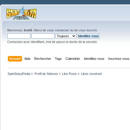
Bienvenue,
Invité
. Merci de
vous connecter
ou de
vous inscrire
.
Connexion avec identifiant, mot de passe et durée de la session
Accueil
Aide
Rechercher
Tags
Calendrier
Identifiez-vous
Inscrivez-vous
SaintSeiyaPedia
»
Profil de Selenos
»
Like Posts
»
Likes received