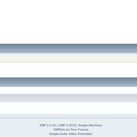
SMF 2.0.10
|
SMF © 2015
,
Simple Machines
SMFAds
for
Free Forums
Simple Audio Video Embedder