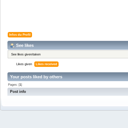
Infos du Profil
See likes
See likes given/taken
Likes given
Likes received
Your posts liked by others
Pages: [
1
]
Post info