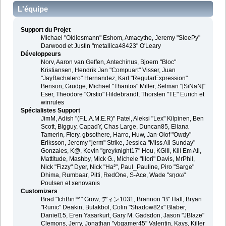
L'équipe
Support du Projet
Michael "Oldiesmann" Eshom, Amacythe, Jeremy "SleePy"
Darwood et Justin "metallica48423" O'Leary
Développeurs
Norv, Aaron van Geffen, Antechinus, Bjoern "Bloc"
Kristiansen, Hendrik Jan "Compuart" Visser, Juan
"JayBachatero" Hernandez, Karl "RegularExpression"
Benson, Grudge, Michael "Thantos" Miller, Selman "[SiNaN]"
Eser, Theodore "Orstio" Hildebrandt, Thorsten "TE" Eurich et
winrules
Spécialistes Support
JimM, Adish "(F.L.A.M.E.R)" Patel, Aleksi "Lex" Kilpinen, Ben
Scott, Bigguy, CapadY, Chas Large, Duncan85, Eliana
Tamerin, Fiery, gbsothere, Harro, Huw, Jan-Olof "Owdy"
Eriksson, Jeremy "jerm" Strike, Jessica "Miss All Sunday"
Gonzales, K@, Kevin "greyknight17" Hou, KGIII, Kill Em All,
Mattitude, Mashby, Mick G., Michele "Illori" Davis, MrPhil,
Nick "Fizzy" Dyer, Nick "Ha²", Paul_Pauline, Piro "Sarge"
Dhima, Rumbaar, Pitti, RedOne, S-Ace, Wade "sησω"
Poulsen et xenovanis
Customizers
Brad "IchBin™" Grow, ディン1031, Brannon "B" Hall, Bryan
"Runic" Deakin, Bulakbol, Colin "Shadow82x" Blaber,
Daniel15, Eren Yasarkurt, Gary M. Gadsdon, Jason "JBlaze"
Clemons, Jerry, Jonathan "vbgamer45" Valentin, Kays, Killer