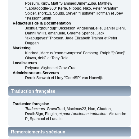
Possum, Kirby, Matt "SlammedDime" Zuba, Matthew
"Labradoodle-360" Kerle, Nibogo, Niko, Peter "Arantor"
Spicer, snork13, Spuds, Steven "Fustrate" Hoffman et Joey
"Tyrsson" Smith
Rédacteurs de la Documentation
Joshua "groundup" Dickerson, AngellinaBelle, Daniel Diehl,
Dannii Willis, emanuele, Graeme Spence, Jack
"akabugeyes" Thorsen, Jade Elizabeth Trainor et Peter
Duggan
Marketing
Kindred, Marcus "cσσкιє мσηѕтєя" Forsberg, Ralph "[n3rve]"
Otowo, rickC et Tony Reid
Localisateurs
Relyana, Akyhne et GravuTrad
Administrateurs Serveurs
Derek Schwab et Liroy "CoreISP" van Hoewijk
Traduction française
Traduction française
Traducteurs
: GravuTrad, Maximus23, Nao, Chadon,
DeathSign, Eleglin,
et pour l'ancienne traduction
: Alexandre
P., Sparcool et Lunatic
Remerciements spéciaux