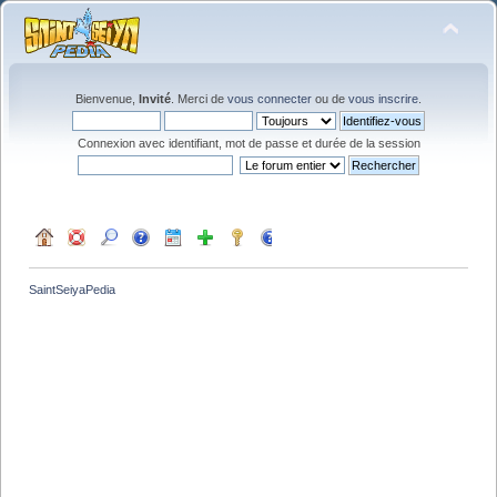
Bienvenue,
Invité
. Merci de
vous connecter
ou de
vous inscrire
.
Connexion avec identifiant, mot de passe et durée de la session
SaintSeiyaPedia